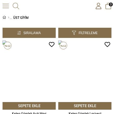
0
ÜST GİYİM
SIRALAMA
FILTRELEME
%12
%12
SEPETE EKLE
SEPETE EKLE
Keten Gömlek Açık Mavi
Keten Gömlek Lacivert